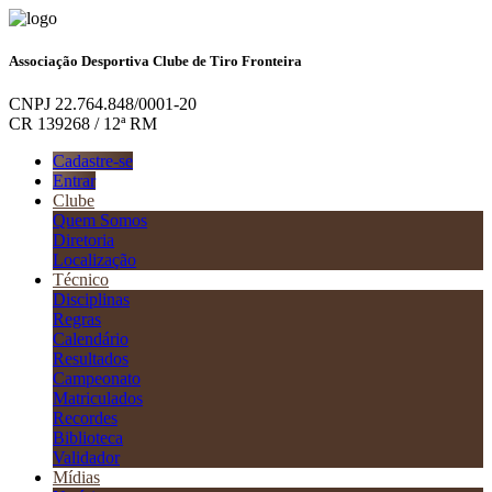
Associação Desportiva Clube de Tiro Fronteira
CNPJ 22.764.848/0001-20
CR 139268 / 12ª RM
Cadastre-se
Entrar
Clube
Quem Somos
Diretoria
Localização
Técnico
Disciplinas
Regras
Calendário
Resultados
Campeonato
Matriculados
Recordes
Biblioteca
Validador
Mídias