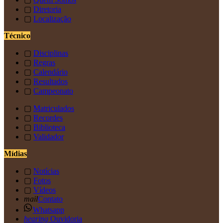
▢
Diretoria
▢
Localização
Técnico
▢
Disciplinas
▢
Regras
▢
Calendário
▢
Resultados
▢
Campeonato
▢
Matriculados
▢
Recordes
▢
Biblioteca
▢
Validador
Mídias
▢
Notícias
▢
Fotos
▢
Vídeos
mail
Contato
Whatsapp
hearing
Ouvidoria