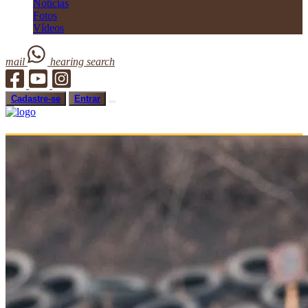
Notícias
Fotos
Vídeos
mail
hearing
search
Cadastre-se
Entrar