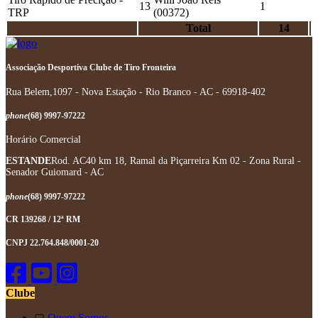
13
1
TRP
(00372)
Total
14
Associação Desportiva Clube de Tiro Fronteira
Rua Belem,1097 - Nova Estação - Rio Branco - AC - 69918-402
phone
(68) 9997-97222
Horário Comercial
ESTANDE
Rod. AC40 km 18, Ramal da Piçarreira Km 02 - Zona Rural -
Senador Guiomard - AC
phone
(68) 9997-97222
CR 139268 / 12ª RM
CNPJ 22.764.848/0001-20
Clube
▢
Quem Somos