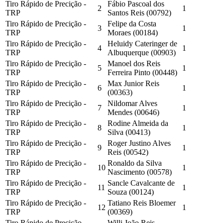
Tiro Rápido de Precição -
Fábio Pascoal dos
2
1
TRP
Santos Reis (00792)
Tiro Rápido de Precição -
Felipe da Costa
3
1
TRP
Moraes (00184)
Tiro Rápido de Precição -
Heluidy Cateringer de
4
1
TRP
Albuquerque (00903)
Tiro Rápido de Precição -
Manoel dos Reis
5
1
TRP
Ferreira Pinto (00448)
Tiro Rápido de Precição -
Max Junior Reis
6
1
TRP
(00363)
Tiro Rápido de Precição -
Nildomar Alves
7
1
TRP
Mendes (00646)
Tiro Rápido de Precição -
Rodine Almeida da
8
1
TRP
Silva (00413)
Tiro Rápido de Precição -
Roger Justino Alves
9
1
TRP
Reis (00542)
Tiro Rápido de Precição -
Ronaldo da Silva
10
1
TRP
Nascimento (00578)
Tiro Rápido de Precição -
Sancle Cavalcante de
11
1
TRP
Souza (00124)
Tiro Rápido de Precição -
Tatiano Reis Bloemer
12
1
TRP
(00369)
Tiro Rápido de Precição -
Willi João Reis