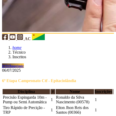
AC
home
Técnico
Inscritos
print
Imprimir
06/07/2025
6º Etapa Campeonato Ctf - Epitaciolândia
Disciplina
#
Nome
Inscrições
Precisão Espingarda 10m -
Ronaldo da Silva
1
1
Pump ou Semi Automática
Nascimento (00578)
Tiro Rápido de Precição -
Elton Jhon Reis dos
1
1
TRP
Santos (00366)