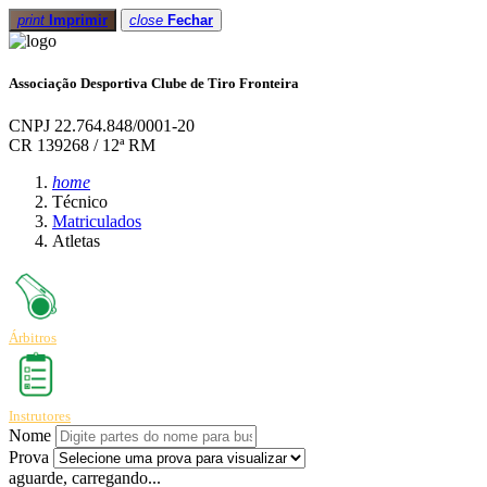
print
Imprimir
close
Fechar
Associação Desportiva Clube de Tiro Fronteira
CNPJ 22.764.848/0001-20
CR 139268 / 12ª RM
home
Técnico
Matriculados
Atletas
Árbitros
Instrutores
Nome
Prova
aguarde, carregando...