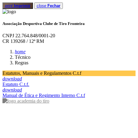
print
Imprimir
close
Fechar
Associação Desportiva Clube de Tiro Fronteira
CNPJ 22.764.848/0001-20
CR 139268 / 12ª RM
home
Técnico
Regras
Estatutos, Manuais e Regulamentos C.t.f
download
Estatuto C.t.f.
download
Manual de Ética e Regimento Interno C.t.f